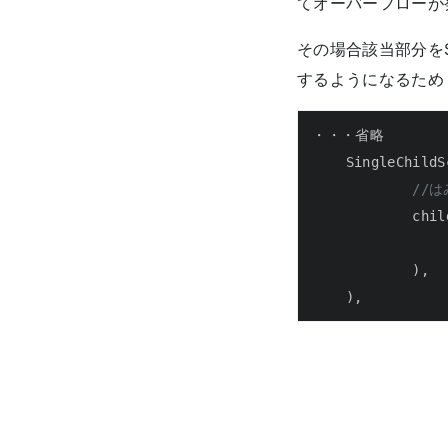
てオーバーフローが
その場合該当部分をSi
するようになるため
・・・省略

    SingleChildS
//
            chil
              
            ),

    ),