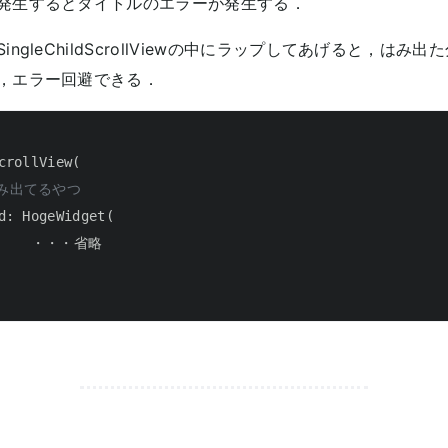
発生するとタイトルのエラーが発生する．
ngleChildScrollViewの中にラップしてあげると，はみ
，エラー回避できる．
crollView(

はみ出てるやつ
d: HogeWidget(

      ・・・省略
