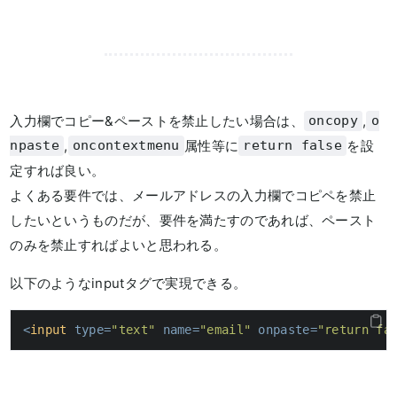
入力欄でコピー&ペーストを禁止したい場合は、
,
oncopy
o
,
属性等に
を設
npaste
oncontextmenu
return false
定すれば良い。
よくある要件では、メールアドレスの入力欄でコピペを禁止
したいというものだが、要件を満たすのであれば、ペースト
のみを禁止すればよいと思われる。
以下のようなinputタグで実現できる。
<
input
type
=
"text"
name
=
"email"
onpaste
=
"return fa