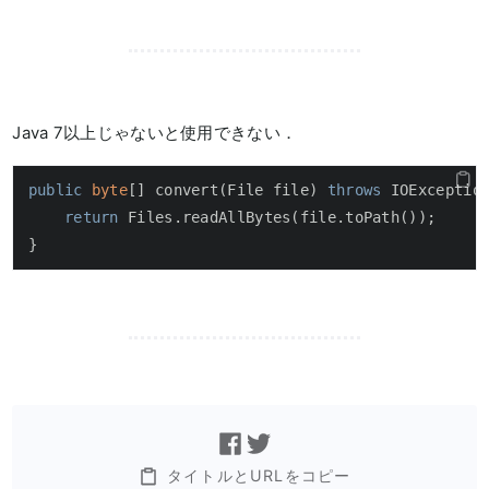
Java 7以上じゃないと使用できない．
public
byte
[] convert(File file) 
throws
 IOException
return
 Files.readAllBytes(file.toPath());

}
タイトルとURLをコピー