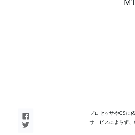
M
プロセッサやOSに依
サービスによらず、G