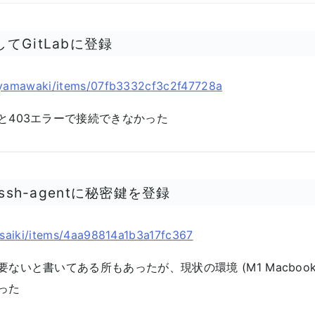
してGitLabに登録
/kyamawaki/items/07fb3332cf3c2f47728a
と403エラーで接続できなかった
dでssh-agentに秘密鍵を登録
r_saiki/items/4aa98814a1b3a17fc367
いと書いてある所もあったが、現状の環境 (M1 MacbookPro,
った