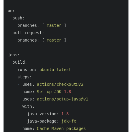
on:
push:
branches:
 [ 
master
 ]

pull_request:
branches:
 [ 
master
 ]

jobs:
build:
runs-on:
ubuntu-latest
steps:
-
uses:
actions/checkout@v2
-
name:
Set
up
JDK
1.8
uses:
actions/setup-java@v1
with:
java-version:
1.8
java-package:
jdk+fx
-
name:
Cache
Maven
packages