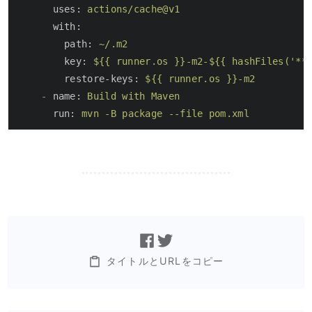
uses:
actions/cache@v1
with:
path:
~/.m2
key:
${{
runner.os
}}-m2-${{
hashFiles('**
restore-keys:
${{
runner.os
}}-m2
-
name:
Build
with
Maven
run:
mvn
-B
package
--file
pom.xml
タイトルとURLをコピー