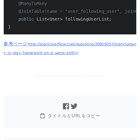
@ManyToMany
@JoinTable(name = "user_following_user", joinC
public
 List<User> followingUserList;

}
参考ページ
(http://stackoverflow.com/questions/26606051/manytoman
y-in-play-framework-on-a-same-entity)
タイトルとURLをコピー