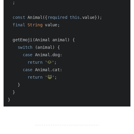
  ;

const
 Animal({
required
this
.value});

final
String
 value;

  getEmoji(Animal animal) {

switch
 (animal) {

case
 Animal.dog:

return
'🐶'
;

case
 Animal.cat:

return
'😺'
;

    }

  }
