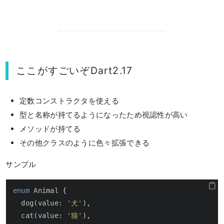
ここがすごいぞDart2.17
定数コンストラクタを使える
型と名称が持てるようになったため視認性が高い
メソッドが持てる
その他クラスのように色々拡張できる
サンプル
enum
 Animal {

  dog(value: 
'犬'
),

  cat(value: 
'猫'
),
