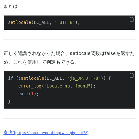
または
setlocale
(LC_ALL, 
".UTF-8"
);
正しく認識されなかった場合、setlocale関数はfalseを返すた
め、これを使用して判定もできる。
if
 (!
setlocale
(LC_ALL, 
"ja_JP.UTF-8"
)) {

error_log
(
"Locale not found"
);

exit
(
1
);

}
参考1
(https://hacka.work/blog/win-php-utf8/)