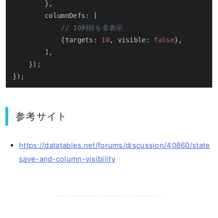
        },

columnDefs
: [

// 10列目を非表示
            {
targets
: 
10
, 
visible
: 
false
},

        ],

    });

});
参考サイト
https://datatables.net/forums/discussion/40860/state
save-and-column-visibility