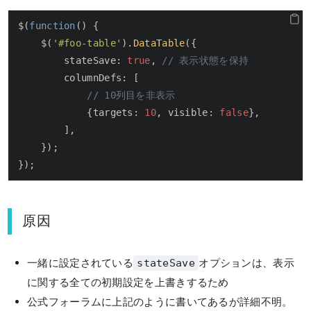
$(
function
(
) {

    $(
'#foo-table'
).
DataTable
({

stateSave
: 
true
, 
// 表示状態を保持
columnDefs
: [

// 10列目を非表示
            {
targets
: 
10
, 
visible
: 
false
},

        ],

    });

});
原因
一緒に設定されている
オプションは、表示
stateSave
に関する全ての初期設定を上書きするため
公式フォーラムに上記のように書いてあるが詳細不明。