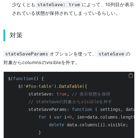
少なくとも
によって、10列目が表示
stateSave: true
されている状態が保持されてしまっているらしい。
対策
オプションを使って、
の
stateSaveParams
stateSave
対象からcolumnsのvisibleを外す。
$(
function
(
) {

    $(
'#foo-table'
).
DataTable
({

stateSave
: 
true
, 
// 表示状態を保持
// stateSaveの対象からvisibleを外す
stateSaveParams
: 
function
 (
 settings, data
for
 ( 
var
 i=
0
, ien=data.
columns
.
length
delete
 data.
columns
[i].
visible
;

            }
