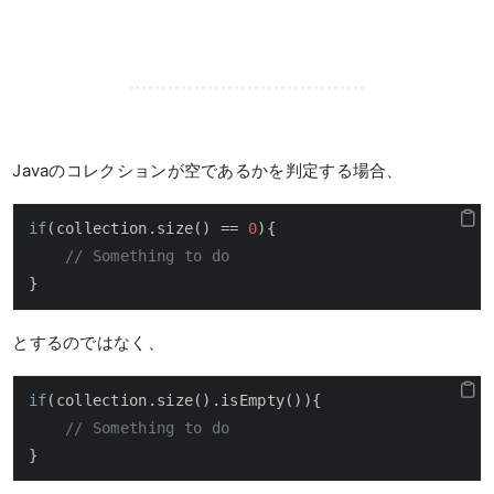
Javaのコレクションが空であるかを判定する場合、
if
(collection.size() == 
0
){

// Something to do
}
とするのではなく、
if
(collection.size().isEmpty()){

// Something to do
}