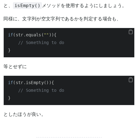
と、
メソッドを使用するようにしましょう。
isEmpty()
同様に、文字列が空文字列であるかを判定する場合も、
if
(str.equals(
""
)){

// Something to do
}
等とせずに
if
(str.isEmpty()){

// Something to do
}
としたほうが良い。