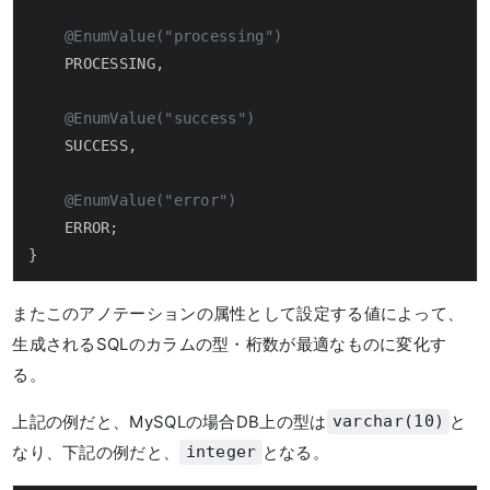
@EnumValue("processing")
    PROCESSING,

@EnumValue("success")
    SUCCESS,

@EnumValue("error")
    ERROR;

}
またこのアノテーションの属性として設定する値によって、
生成されるSQLのカラムの型・桁数が最適なものに変化す
る。
上記の例だと、MySQLの場合DB上の型は
と
varchar(10)
なり、下記の例だと、
となる。
integer