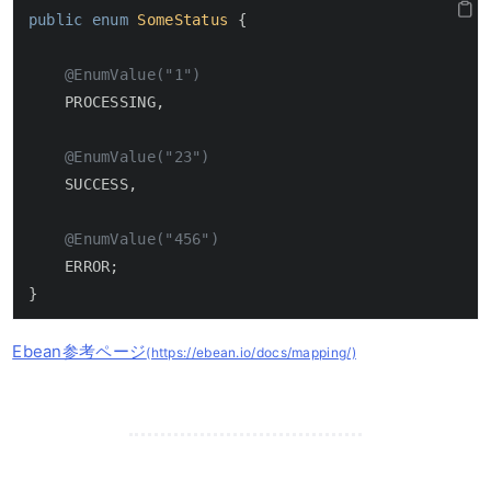
public
enum
SomeStatus
 {

@EnumValue("1")
    PROCESSING,

@EnumValue("23")
    SUCCESS,

@EnumValue("456")
    ERROR;

}
Ebean参考ページ
(https://ebean.io/docs/mapping/)