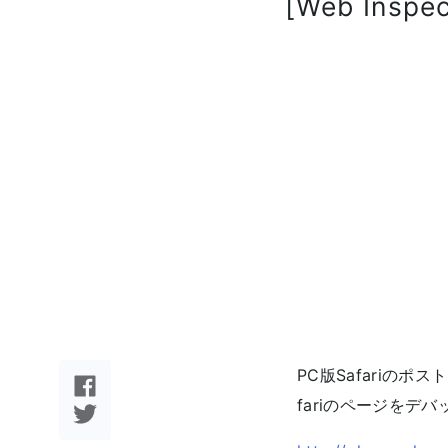
[Web Ins
PC版Safariのポス
fariのページをデ