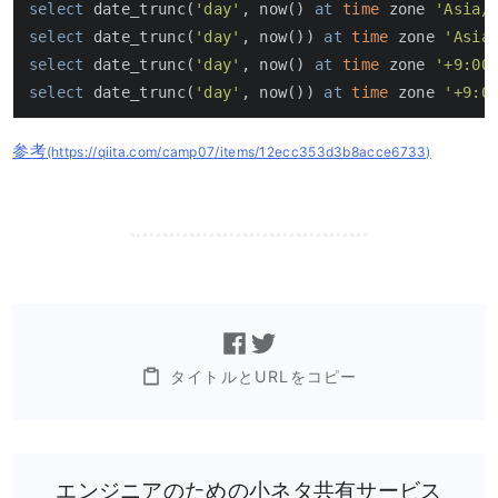
select
 date_trunc(
'day'
, now() 
at
time
 zone 
'Asia/
select
 date_trunc(
'day'
, now()) 
at
time
 zone 
'Asia
select
 date_trunc(
'day'
, now() 
at
time
 zone 
'+9:00
select
 date_trunc(
'day'
, now()) 
at
time
 zone 
'+9:0
参考
(https://qiita.com/camp07/items/12ecc353d3b8acce6733)
タイトルとURLをコピー
エンジニアのための小ネタ共有サービス