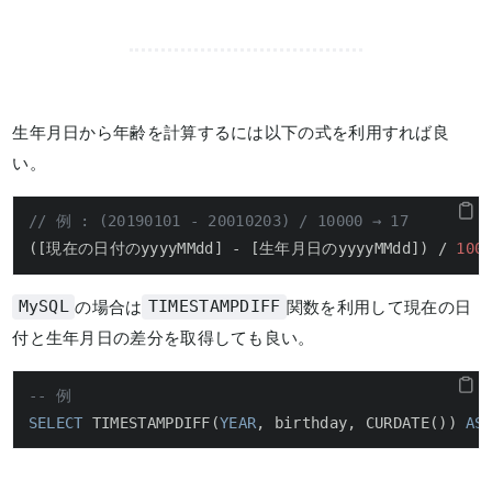
生年月日から年齢を計算するには以下の式を利用すれば良
い。
// 例 : (20190101 - 20010203) / 10000 → 17
([現在の日付のyyyyMMdd] - [生年月日のyyyyMMdd]) / 
100
の場合は
関数を利用して現在の日
MySQL
TIMESTAMPDIFF
付と生年月日の差分を取得しても良い。
-- 例
SELECT
 TIMESTAMPDIFF(
YEAR
, birthday, CURDATE()) 
AS