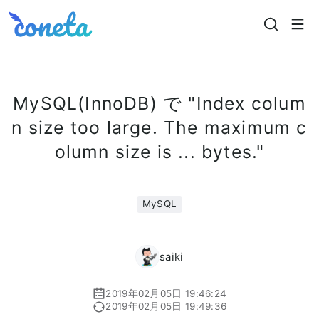
Coneta
MySQL(InnoDB) で "Index colum
n size too large. The maximum c
olumn size is ... bytes."
MySQL
saiki
2019年02月05日 19:46:24
2019年02月05日 19:49:36