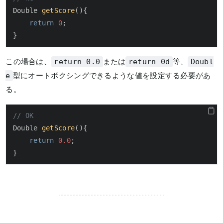
Double 
getScore
()
{

return
0
;

}
この場合は、
または
等、
return 0.0
return 0d
Doubl
型にオートボクシングできるような値を設定する必要があ
e
る。
// OK
Double 
getScore
()
{

return
0.0
;

}