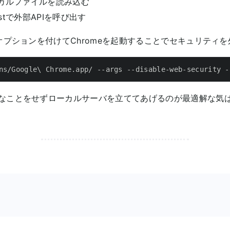
ーカルファイルを読み込む
uestで外部APIを呼び出す
のオプションを付けてChromeを起動することでセキュリティ
ns/Google\ Chrome.app/ --args --disable-web-security -
なことをせずローカルサーバを立ててあげるのが最適解な気