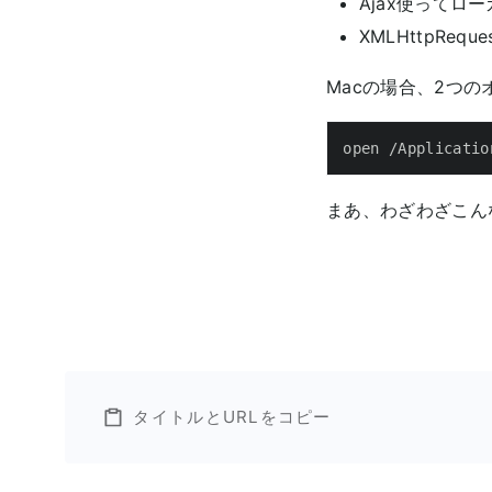
Ajax使ってロ
XMLHttpReq
Macの場合、2つ
open /Applicatio
まあ、わざわざこん
タイトルとURLをコピー