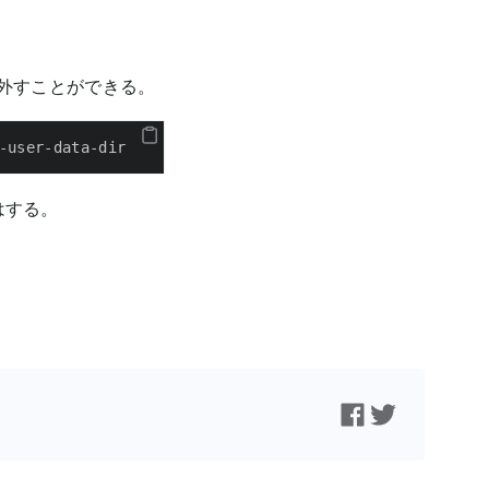
を外すことができる。
-user-data-dir
はする。