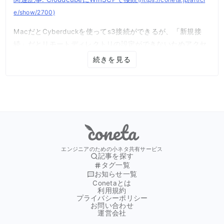
e/show/2700)
MacだとCyberduckを使ってs3接続ができるが、「新規接
続」だとリモートディレクトリの設定ができないためアクセ
ス制限を突破できない。
続きを見る
UIが変わって新規接続だと詳細設定項目が消えたためである
(なんで消したのかは謎)
やり方としては、ブックマークタブ→左下の+ボタンから新
規ブックマーク作成をすると詳細設定が行えるので、このル
Coneta
ートから接続を行う。
エンジニアのための小ネタ共有サービス
「パス」が該当項目なので、ここに
記事を探す
タグ一覧
お知らせ一覧
cloudcube/bucket名
Conetaとは
利用規約
プライバシーポリシー
を設定する。
お問い合わせ
運営会社