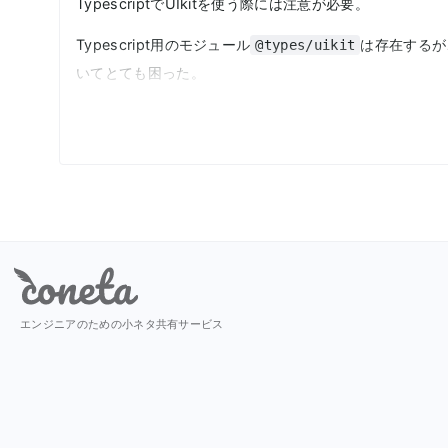
TypescriptでUIkitを使う際には注意が必要。
Typescript用のモジュール
は存在するが
@types/uikit
いてとても困った。
色々調べたが解決方法はなさそうで、現状素直にjs用の
yarn add --dev uikit
import
'uikit/dist/js/uikit.min.js'
import
'uikit/dist/js/uikit-icons.min.js'
Coneta
import
'uikit/dist/css/uikit.min.css'
もしくは、vue用のUIkitライクなモジュール
な
Vuikit
エンジニアのための小ネタ共有サービス
こちらを使うのが確実だが、スライダーなどリッチな一