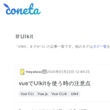
Coneta
UIkit
「
UIkit
」タグがついた記事一覧です。
他のタグは
タグ一覧
mayataso
2020年01月23日 12:49:23
vueでUIkitを使う時の注意点
Vue CLI
Vue.js
Vue CLI4
UIkit