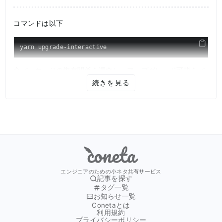
コマンドは以下
yarn upgrade-interactive
全パッケージの依存関係を調査し、アップグレード可能をパ
続きを見る
ッケージの
現在のバージョン
アップグレード可能な最新バージョン
をリストアップしてくれる。
Coneta
その中からアップグレードしたいパッケージを選択し、Enter
キーでアップグレード完了。
エンジニアのための小ネタ共有サービス
記事を探す
タグ一覧
お知らせ一覧
Conetaとは
利用規約
プライバシーポリシー